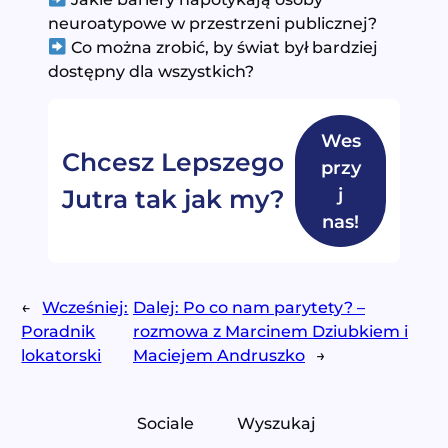
neuroatypowe w przestrzeni publicznej?
Co można zrobić, by świat był bardziej
dostępny dla wszystkich?
Wes
Chcesz Lepszego
przy
j
Jutra tak jak my?
nas!
←
Wcześniej:
Dalej:
Po co nam parytety? –
Poradnik
rozmowa z Marcinem Dziubkiem i
lokatorski
Maciejem Andruszko
→
Sociale
Wyszukaj