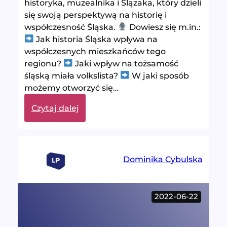
historyka, muzealnika i Ślązaka, który dzieli
się swoją perspektywą na historię i
współczesność Śląska.
Dowiesz się m.in.:
Jak historia Śląska wpływa na
współczesnych mieszkańców tego
regionu?
Jaki wpływ na tożsamość
śląską miała volkslista?
W jaki sposób
możemy otworzyć się…
:
Czytaj dalej
Tożsamość
Śląska
–
rozmowa
Dominika Cybulska
z
Tomaszem
Owocem
2022-06-22