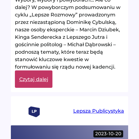
dalej? W powyborczym podsumowaniu w
cyklu „Lepsze Rozmowy” prowadzonym
przez niezastąpioną Dominikę Cybulską,
nasze osoby eksperckie – Marcin Dziubek,
Kinga Senderecka z Lepszego Jutra i
gościnnie politolog – Michał Dąbrowski –
podnoszą tematy, które teraz będą
stanowić kluczowe kwestie w
formułowaniu się rządu nowej kadencji.
:
Czytaj dalej
Czyja
jest
Polska
po
Lepsza Publicystyka
wyborach?
2023-10-20