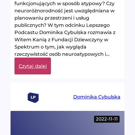
funkcjonujących w sposób atypowy? Czy
neuroróżnorodność jest uwzględniana w
planowaniu przestrzeni i usług
publicznych? W tym odcinku Lepszego
Podcastu Dominika Cybulska rozmawia z
Witem Kanią z Fundacji Dziewczyny w
Spektrum o tym, jak wygląda
rzeczywistość osób neuroatypowych i…
:
Czytaj dalej
Neuroróżnorodność
–
rozmowa
z
Dominika Cybulska
Wit
Kanią
2022-11-11