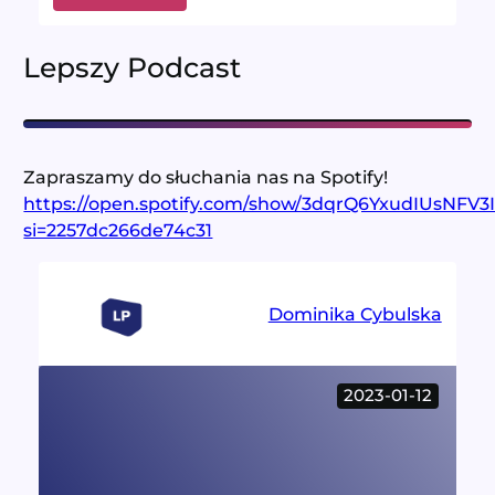
Demokracja
(jak
bardzo)
Lepszy Podcast
bezpośrednia?
Zapraszamy do słuchania nas na Spotify!
https://open.spotify.com/show/3dqrQ6YxudIUsNFV
si=2257dc266de74c31
Dominika Cybulska
2023-01-12