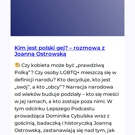
Kim jest polski gej? – rozmowa z
Joanną Ostrowską
Czy kobieta może być „prawdziwą
Polką”? Czy osoby LGBTQ+ mieszczą się w
definicji narodu? Kto decyduje, kto jest
„swój”, a kto „obcy”? Narracja narodowa
od wieków buduje podziały – kto się mieści
w jej ramach, a kto zostaje poza nimi. W
tym odcinku Lepszego Podcastu
prowadząca Dominika Cybulska wraz z
gościnią, badaczką i historyczką Joanną
Ostrowską, zastanawiają się nad tym, jak