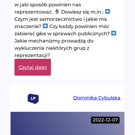
w jaki sposób powinien nas
reprezentować.
Dowiesz się m.in.:
Czym jest samorzecznictwo i jakie ma
znaczenie?
Czy każdy powinien móc
zabierać głos w sprawach publicznych?
Jakie mechanizmy prowadzą do
wykluczenia niektórych grup z
reprezentacji?
:
Czytaj dalej
Po
co
nam
parytety?
Dominika Cybulska
–
rozmowa
z
2022-12-07
Marcinem
Dziubkiem