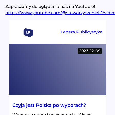
Zapraszamy do oglądania nas na Youtubie!
https://www.youtube.com/@stowarzyszenieLJ/vide
Lepsza Publicystyka
2023-12-09
Czyja jest Polska po wyborach?
Wybory, wybory i powyborach… Ale co