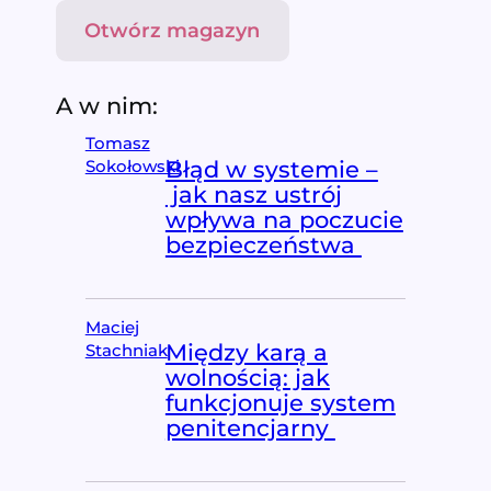
Otwórz magazyn
A w nim:
Tomasz
Błąd w systemie –
Sokołowski
jak nasz ustrój
wpływa na poczucie
bezpieczeństwa
Maciej
Między karą a
Stachniak
wolnością: jak
funkcjonuje system
penitencjarny