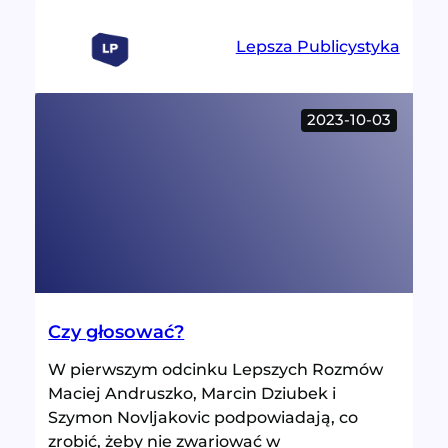
–
nowe
Lepsza Publicystyka
porządki
2023-10-03
Czy głosować?
W pierwszym odcinku Lepszych Rozmów
Maciej Andruszko, Marcin Dziubek i
Szymon Novljakovic podpowiadają, co
zrobić, żeby nie zwariować w