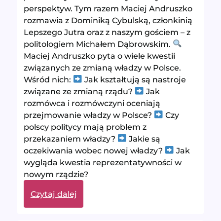
perspektyw. Tym razem Maciej Andruszko
rozmawia z Dominiką Cybulską, członkinią
Lepszego Jutra oraz z naszym gościem – z
politologiem Michałem Dąbrowskim.
Maciej Andruszko pyta o wiele kwestii
związanych ze zmianą władzy w Polsce.
Wśród nich:
Jak kształtują są nastroje
związane ze zmianą rządu?
Jak
rozmówca i rozmówczyni oceniają
przejmowanie władzy w Polsce?
Czy
polscy politycy mają problem z
przekazaniem władzy?
Jakie są
oczekiwania wobec nowej władzy?
Jak
wygląda kwestia reprezentatywności w
nowym rządzie?
:
Czytaj dalej
Nowy
rząd