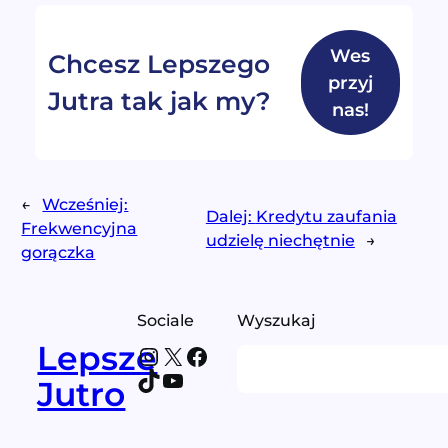
Wes
Chcesz Lepszego
przyj
Jutra tak jak my?
nas!
←
Wcześniej:
Dalej:
Kredytu zaufania
Frekwencyjna
udzielę niechętnie
→
gorączka
Sociale
Wyszukaj
Lepsze
Instagram
X
Facebook
Search
TikTok
YouTube
Jutro