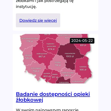
żłobkami i jak postrzegają tę
instytucję.
:
Dowiedz się więcej
Opieka
żłobkowa
w
2024-05-22
Polsce
oczami
rodziców
Badanie dostępności opieki
żłobkowej
W swoim najnowszym raporcie