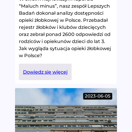
“Maluch minus”, nasz zespół Lepszych
Badań dokonał analizy dostępności
opieki żłobkowej w Polsce. Przebadał
rejestr żłobków i klubów dziecięcych
oraz zebrał ponad 2600 odpowiedzi od
rodziców i opiekunów dzieci do lat 3.
Jak wygląda sytuacja opieki żłobkowej
w Polsce?
:
Dowiedz się więcej
Badanie
dostępności
opieki
2023-06-05
żłobkowej