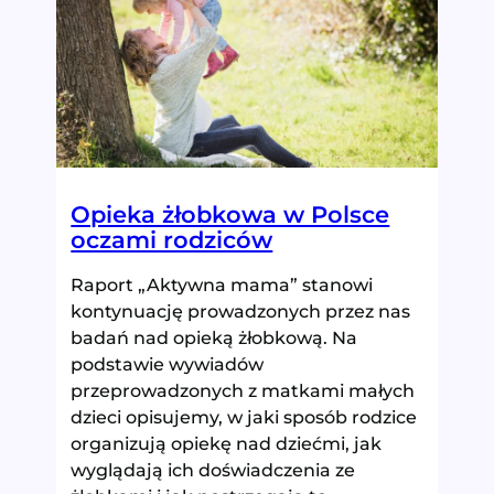
dostępności
opieki
żłobkowej
Opieka żłobkowa w Polsce
oczami rodziców
Raport „Aktywna mama” stanowi
kontynuację prowadzonych przez nas
badań nad opieką żłobkową. Na
podstawie wywiadów
przeprowadzonych z matkami małych
dzieci opisujemy, w jaki sposób rodzice
organizują opiekę nad dziećmi, jak
wyglądają ich doświadczenia ze