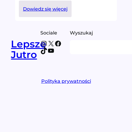
:
Dowiedz się więcej
Badanie
rynku
najmu
Sociale
Wyszukaj
mieszkań
Lepsze
Instagram
X
Facebook
Search
TikTok
YouTube
Jutro
Polityka prywatności