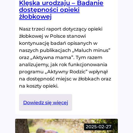
Klęska urodzaju – Badanie
dostępności opieki
żłobkowej
Nasz trzeci raport dotyczący opieki
żłobkowej w Polsce stanowi
kontynuację badań opisanych w
naszych publikacjach „Maluch minus”
oraz „Aktywna mama”. Tym razem
analizujemy, jak rok funkcjonowania
programu „Aktywny Rodzic” wpłynął
na dostępność miejsc w żłobkach oraz
na koszty opieki.
:
Dowiedz się więcej
Klęska
urodzaju
–
2025-02-27
Badanie