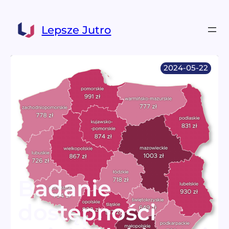
Przejdź
do
Lepsze Jutro
treści
2024-05-22
Badanie
dostępności