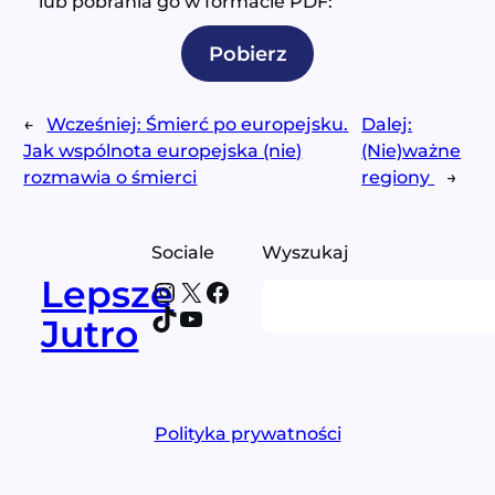
lub pobrania go w formacie PDF:
Pobierz
←
Wcześniej:
Śmierć po europejsku.
Dalej:
Jak wspólnota europejska (nie)
(Nie)ważne
rozmawia o śmierci
regiony
→
Sociale
Wyszukaj
Lepsze
Instagram
X
Facebook
Search
TikTok
YouTube
Jutro
Polityka prywatności