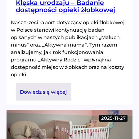
Klęska urodzaju – Badanie
dostępności opieki żłobkowej
Nasz trzeci raport dotyczący opieki żłobkowej
w Polsce stanowi kontynuację badań
opisanych w naszych publikacjach „Maluch
minus” oraz „Aktywna mama”. Tym razem
analizujemy, jak rok funkcjonowania
programu „Aktywny Rodzic” wpłynął na
dostępność miejsc w żłobkach oraz na koszty
opieki.
:
Dowiedz się więcej
Klęska
urodzaju
–
2025-11-27
Badanie
dostępności
opieki