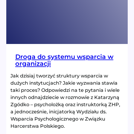
głos?
Droga do systemu wsparcia w
organizacji
Jak dzisiaj tworzyć struktury wsparcia w
dużych instytucjach? Jakie wyzwania stawia
taki proces? Odpowiedzi na te pytania i wiele
innych odnajdziecie w rozmowie z Katarzyną
Zgódko – psycholożką oraz instruktorką ZHP,
a jednocześnie, inicjatorką Wydziału ds.
Wsparcia Psychologicznego w Związku
Harcerstwa Polskiego.