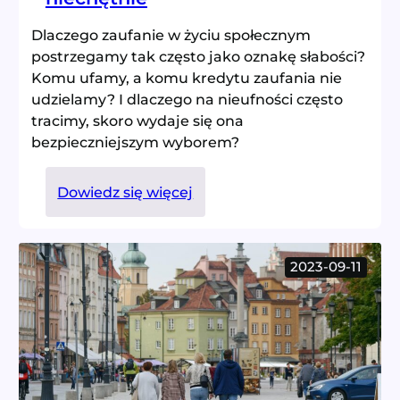
Dlaczego zaufanie w życiu społecznym
postrzegamy tak często jako oznakę słabości?
Komu ufamy, a komu kredytu zaufania nie
udzielamy? I dlaczego na nieufności często
tracimy, skoro wydaje się ona
bezpieczniejszym wyborem?
:
Dowiedz się więcej
Kredytu
zaufania
udzielę
2023-09-11
niechętnie