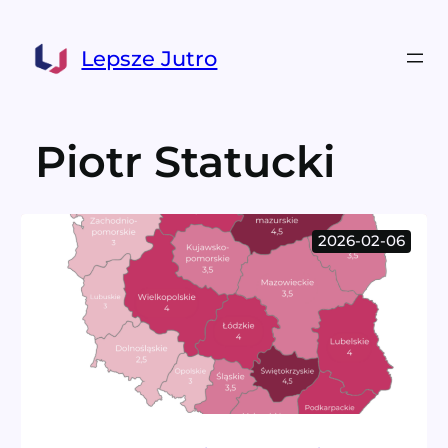
Przejdź
do
Lepsze Jutro
treści
Piotr Statucki
2026-02-06