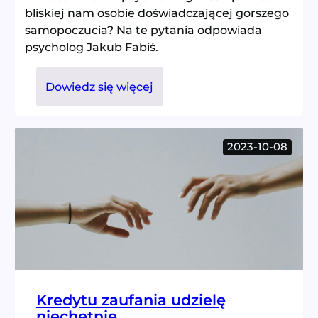
bliskiej nam osobie doświadczającej gorszego
samopoczucia? Na te pytania odpowiada
psycholog Jakub Fabiś.
:
Dowiedz się więcej
Mały
krok
dla
2023-10-08
człowieka
Kredytu zaufania udzielę
niechętnie