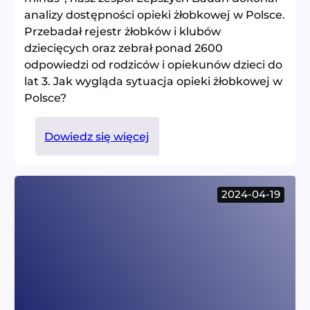
analizy dostępności opieki żłobkowej w Polsce.
Przebadał rejestr żłobków i klubów
dziecięcych oraz zebrał ponad 2600
odpowiedzi od rodziców i opiekunów dzieci do
lat 3. Jak wygląda sytuacja opieki żłobkowej w
Polsce?
:
Dowiedz się więcej
Badanie
dostępności
opieki
2024-04-19
żłobkowej