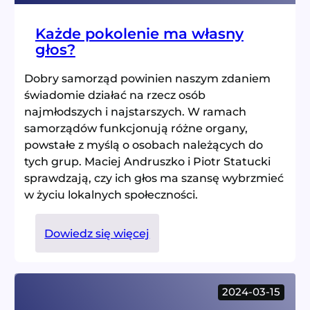
Każde pokolenie ma własny
głos?
Dobry samorząd powinien naszym zdaniem
świadomie działać na rzecz osób
najmłodszych i najstarszych. W ramach
samorządów funkcjonują różne organy,
powstałe z myślą o osobach należących do
tych grup. Maciej Andruszko i Piotr Statucki
sprawdzają, czy ich głos ma szansę wybrzmieć
w życiu lokalnych społeczności.
:
Dowiedz się więcej
Każde
pokolenie
ma
2024-03-15
własny