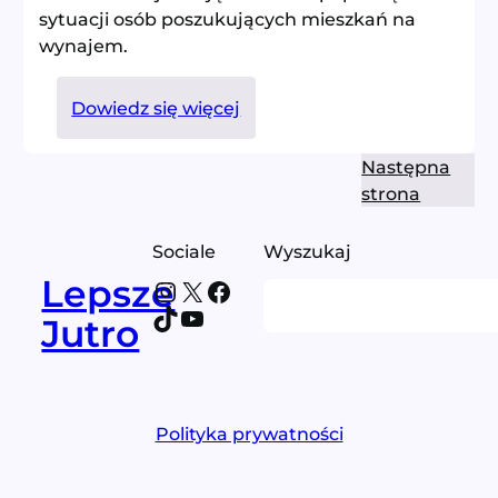
sytuacji osób poszukujących mieszkań na
wynajem.
:
Dowiedz się więcej
Badanie
rynku
Następna
najmu
strona
mieszkań
Sociale
Wyszukaj
Lepsze
Instagram
X
Facebook
Search
TikTok
YouTube
Jutro
Polityka prywatności