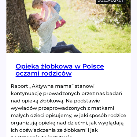
2025-02-27
żłobek
dla
rodziny
Opieka żłobkowa w Polsce
oczami rodziców
Raport „Aktywna mama” stanowi
kontynuację prowadzonych przez nas badań
nad opieką żłobkową. Na podstawie
wywiadów przeprowadzonych z matkami
małych dzieci opisujemy, w jaki sposób rodzice
organizują opiekę nad dziećmi, jak wyglądają
ich doświadczenia ze żłobkami i jak