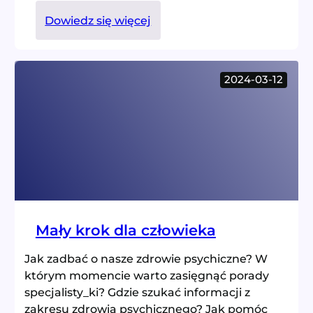
:
Dowiedz się więcej
Droga
do
systemu
2024-03-12
wsparcia
w
organizacji
Mały krok dla człowieka
Jak zadbać o nasze zdrowie psychiczne? W
którym momencie warto zasięgnąć porady
specjalisty_ki? Gdzie szukać informacji z
zakresu zdrowia psychicznego? Jak pomóc