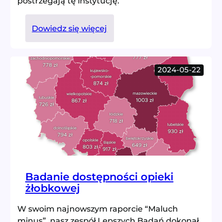
postrzegają tę instytucję.
:
Dowiedz się więcej
Opieka
żłobkowa
w
2024-05-22
Polsce
oczami
rodziców
Badanie dostępności opieki
żłobkowej
W swoim najnowszym raporcie “Maluch
minus”, nasz zespół Lepszych Badań dokonał