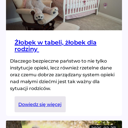
żłobkowej
Żłobek w tabeli, żłobek dla
rodziny
Dlaczego bezpieczne państwo to nie tylko
instytucje opieki, lecz również rzetelne dane
oraz czemu dobrze zarządzany system opieki
nad małymi dziećmi jest tak ważny dla
sytuacji rodziców.
:
Dowiedz się więcej
Żłobek
w
tabeli,