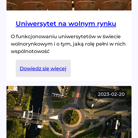
Uniwersytet na wolnym rynku
O funkcjonowaniu uniwersytetów w świecie
wolnorynkowym i o tym, jaką rolę pełni w nich
wspólnotowość
:
Dowiedz się więcej
Uniwersytet
na
wolnym
2023-02-20
rynku