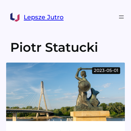
Przejdź
do
Lepsze Jutro
treści
Piotr Statucki
2023-05-01