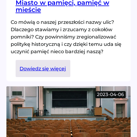
Miasto w pamięci, pamięć w
mieście
Co mówią o naszej przeszłości nazwy ulic?
Dlaczego stawiamy i zrzucamy z cokołów
pomniki? Czy powinniśmy zregionalizować
politykę historyczną i czy dzięki temu uda się
uczynić pamięć nieco bardziej naszą?
:
Dowiedz się więcej
Miasto
w
pamięci,
2023-04-06
pamięć
w
mieście