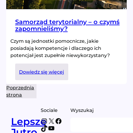
Samorząd terytorialny – o czymś
zapomnieliśmy?
Czym są jednostki pomocnicze, jakie
posiadają kompetencje i dlaczego ich
potencjał jest zupełnie niewykorzystany?
:
Dowiedz się więcej
Samorząd
terytorialny
Poprzednia
–
strona
o
czymś
Sociale
Wyszukaj
zapomnieliśmy?
Lepsze
Instagram
X
Facebook
Search
TikTok
YouTube
Jutro