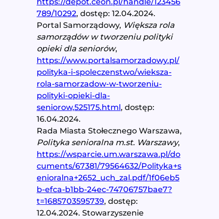
https://depot.ceon.pl/handle/123456
789/10292
, dostęp: 12.04.2024.
Portal Samorządowy,
Większa rola
samorządów w tworzeniu polityki
opieki dla seniorów
,
https://www.portalsamorzadowy.pl/
polityka-i-spoleczenstwo/wieksza-
rola-samorzadow-w-tworzeniu-
polityki-opieki-dla-
seniorow,525175.html
, dostęp:
16.04.2024.
Rada Miasta Stołecznego Warszawa,
Polityka senioralna m.st. Warszawy
,
https://wsparcie.um.warszawa.pl/do
cuments/67381/79564632/Polityka+s
enioralna+2652_uch_zal.pdf/1f06eb5
b-efca-b1bb-24ec-74706757bae7?
t=1685703595739
, dostęp:
12.04.2024. Stowarzyszenie