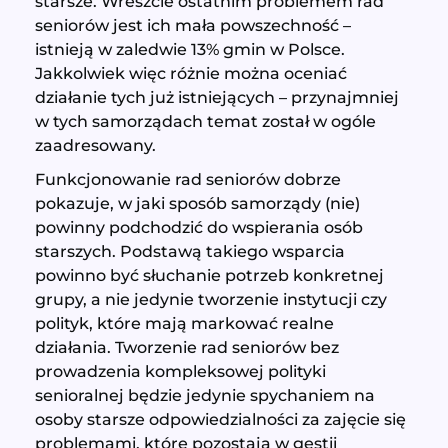
starsze. Wreszcie ostatnim problemem rad
seniorów jest ich mała powszechność –
istnieją w zaledwie 13% gmin w Polsce.
Jakkolwiek więc różnie można oceniać
działanie tych już istniejących – przynajmniej
w tych samorządach temat został w ogóle
zaadresowany.
Funkcjonowanie rad seniorów dobrze
pokazuje, w jaki sposób samorządy (nie)
powinny podchodzić do wspierania osób
starszych. Podstawą takiego wsparcia
powinno być słuchanie potrzeb konkretnej
grupy, a nie jedynie tworzenie instytucji czy
polityk, które mają markować realne
działania. Tworzenie rad seniorów bez
prowadzenia kompleksowej polityki
senioralnej będzie jedynie spychaniem na
osoby starsze odpowiedzialności za zajęcie się
problemami, które pozostają w gestii