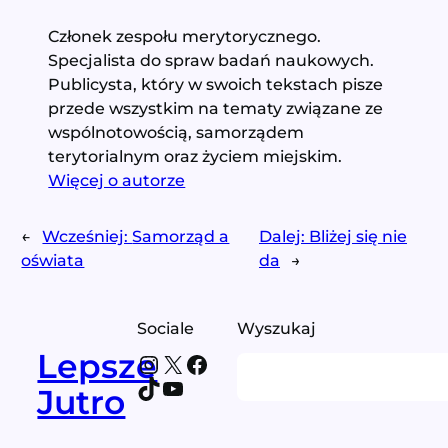
Członek zespołu merytorycznego.
Specjalista do spraw badań naukowych.
Publicysta, który w swoich tekstach pisze
przede wszystkim na tematy związane ze
wspólnotowością, samorządem
terytorialnym oraz życiem miejskim.
Więcej o autorze
←
Wcześniej:
Samorząd a
Dalej:
Bliżej się nie
oświata
da
→
Sociale
Wyszukaj
Lepsze
Instagram
X
Facebook
Search
TikTok
YouTube
Jutro