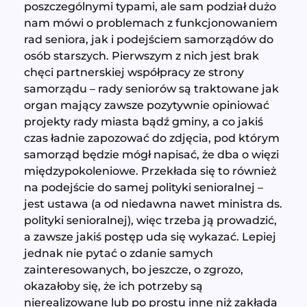
poszczególnymi typami, ale sam podział dużo
nam mówi o problemach z funkcjonowaniem
rad seniora, jak i podejściem samorządów do
osób starszych. Pierwszym z nich jest brak
chęci partnerskiej współpracy ze strony
samorządu – rady seniorów są traktowane jak
organ mający zawsze pozytywnie opiniować
projekty rady miasta bądź gminy, a co jakiś
czas ładnie zapozować do zdjęcia, pod którym
samorząd będzie mógł napisać, że dba o więzi
międzypokoleniowe. Przekłada się to również
na podejście do samej polityki senioralnej –
jest ustawa (a od niedawna nawet ministra ds.
polityki senioralnej), więc trzeba ją prowadzić,
a zawsze jakiś postęp uda się wykazać. Lepiej
jednak nie pytać o zdanie samych
zainteresowanych, bo jeszcze, o zgrozo,
okazałoby się, że ich potrzeby są
nierealizowane lub po prostu inne niż zakłada