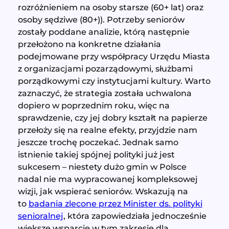
rozróżnieniem na osoby starsze (60+ lat) oraz
osoby sędziwe (80+)). Potrzeby seniorów
zostały poddane analizie, którą następnie
przełożono na konkretne działania
podejmowane przy współpracy Urzędu Miasta
z organizacjami pozarządowymi, służbami
porządkowymi czy instytucjami kultury. Warto
zaznaczyć, że strategia została uchwalona
dopiero w poprzednim roku, więc na
sprawdzenie, czy jej dobry kształt na papierze
przełoży się na realne efekty, przyjdzie nam
jeszcze trochę poczekać. Jednak samo
istnienie takiej spójnej polityki już jest
sukcesem – niestety dużo gmin w Polsce
nadal nie ma wypracowanej kompleksowej
wizji, jak wspierać seniorów. Wskazują na
to
badania zlecone przez Minister ds. polityki
senioralnej
, która zapowiedziała jednocześnie
większe wsparcie w tym zakresie dla