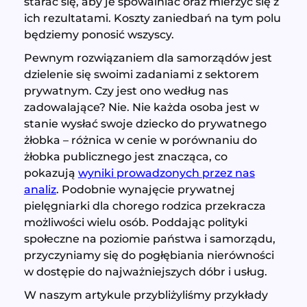
starać się, aby je spowalniać oraz mierzyć się z
ich rezultatami. Koszty zaniedbań na tym polu
będziemy ponosić wszyscy.
Pewnym rozwiązaniem dla samorządów jest
dzielenie się swoimi zadaniami z sektorem
prywatnym. Czy jest ono według nas
zadowalające? Nie. Nie każda osoba jest w
stanie wysłać swoje dziecko do prywatnego
żłobka – różnica w cenie w porównaniu do
żłobka publicznego jest znacząca, co
pokazują
wyniki prowadzonych przez nas
analiz
. Podobnie wynajęcie prywatnej
pielęgniarki dla chorego rodzica przekracza
możliwości wielu osób. Poddając polityki
społeczne na poziomie państwa i samorządu,
przyczyniamy się do pogłębiania nierówności
w dostępie do najważniejszych dóbr i usług.
W naszym artykule przybliżyliśmy przykłady