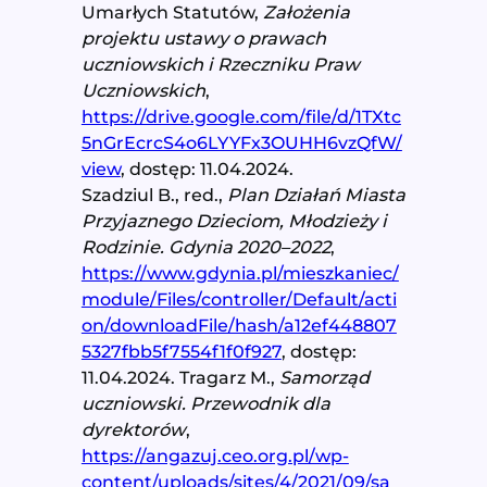
Umarłych Statutów,
Założenia
projektu ustawy o prawach
uczniowskich i Rzeczniku Praw
Uczniowskich
,
https://drive.google.com/file/d/1TXtc
5nGrEcrcS4o6LYYFx3OUHH6vzQfW/
view
, dostęp: 11.04.2024.
Szadziul B., red.,
Plan Działań Miasta
Przyjaznego Dzieciom, Młodzieży i
Rodzinie. Gdynia 2020–2022
,
https://www.gdynia.pl/mieszkaniec/
module/Files/controller/Default/acti
on/downloadFile/hash/a12ef448807
5327fbb5f7554f1f0f927
, dostęp:
11.04.2024. Tragarz M.,
Samorząd
uczniowski. Przewodnik dla
dyrektorów
,
https://angazuj.ceo.org.pl/wp-
content/uploads/sites/4/2021/09/sa