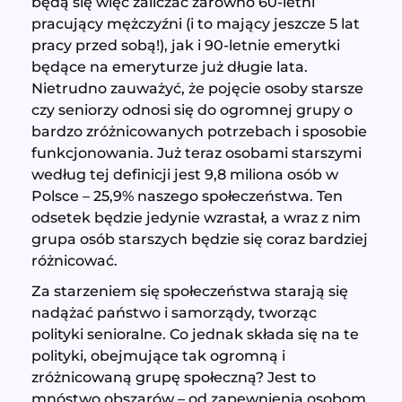
będą się więc zaliczać zarówno 60-letni
pracujący mężczyźni (i to mający jeszcze 5 lat
pracy przed sobą!), jak i 90-letnie emerytki
będące na emeryturze już długie lata.
Nietrudno zauważyć, że pojęcie osoby starsze
czy seniorzy odnosi się do ogromnej grupy o
bardzo zróżnicowanych potrzebach i sposobie
funkcjonowania. Już teraz osobami starszymi
według tej definicji jest 9,8 miliona osób w
Polsce – 25,9% naszego społeczeństwa. Ten
odsetek będzie jedynie wzrastał, a wraz z nim
grupa osób starszych będzie się coraz bardziej
różnicować.
Za starzeniem się społeczeństwa starają się
nadążać państwo i samorządy, tworząc
polityki senioralne. Co jednak składa się na te
polityki, obejmujące tak ogromną i
zróżnicowaną grupę społeczną? Jest to
mnóstwo obszarów – od zapewnienia osobom