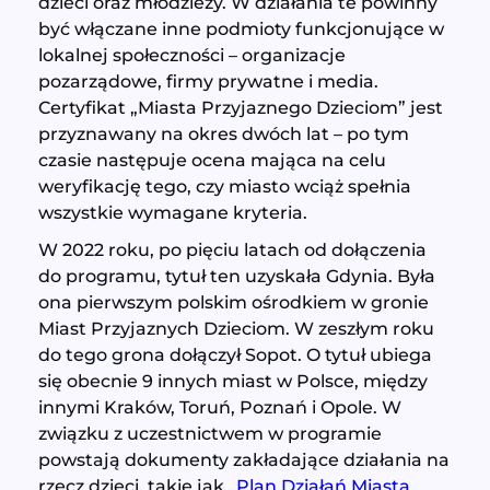
dzieci oraz młodzieży. W działania te powinny
być włączane inne podmioty funkcjonujące w
lokalnej społeczności – organizacje
pozarządowe, firmy prywatne i media.
Certyfikat „Miasta Przyjaznego Dzieciom” jest
przyznawany na okres dwóch lat – po tym
czasie następuje ocena mająca na celu
weryfikację tego, czy miasto wciąż spełnia
wszystkie wymagane kryteria.
W 2022 roku, po pięciu latach od dołączenia
do programu, tytuł ten uzyskała Gdynia. Była
ona pierwszym polskim ośrodkiem w gronie
Miast Przyjaznych Dzieciom. W zeszłym roku
do tego grona dołączył Sopot. O tytuł ubiega
się obecnie 9 innych miast w Polsce, między
innymi Kraków, Toruń, Poznań i Opole. W
związku z uczestnictwem w programie
powstają dokumenty zakładające działania na
rzecz dzieci, takie jak
„Plan Działań Miasta