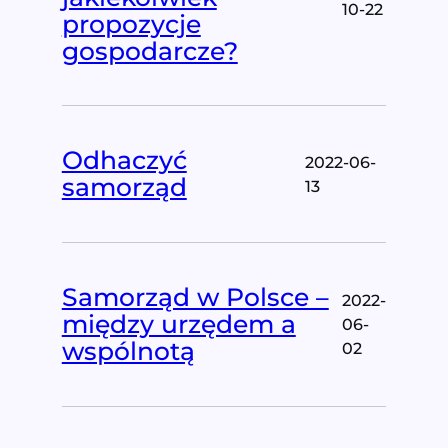
10-22
propozycje
gospodarcze?
Odhaczyć
2022-06-
samorząd
13
Samorząd w Polsce –
2022-
między urzędem a
06-
wspólnotą
02