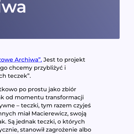
iwa
żowe Archiwa”.
Jest to projekt
go chcemy przybliżyć i
ch teczek”.
ątkowo po prostu jako zbiór
nak od momentu transformacji
tywne – teczki, tym razem czyjeś
innych miał Macierewicz, swoją
k. Są jednak teczki, o których
ycznie, stanowił zagrożenie albo