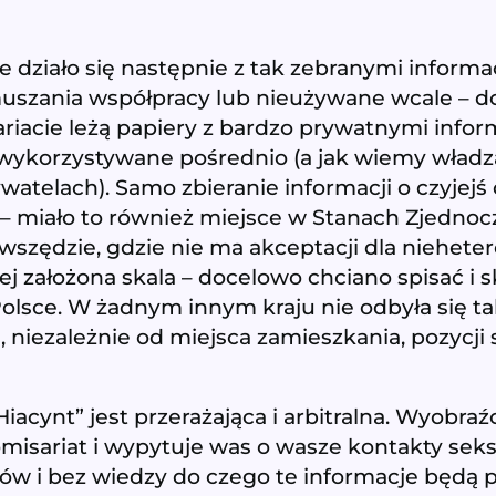
 działo się następnie z tak zebranymi informa
szania współpracy lub nieużywane wcale – do 
riacie leżą papiery z bardzo prywatnymi info
wykorzystywane pośrednio (a jak wiemy władza
atelach). Samo zbieranie informacji o czyjejś 
 – miało to również miejsce w Stanach Zjednoc
zędzie, gdzie nie ma akceptacji dla niehete
 jej założona skala – docelowo chciano spisać i
sce. W żadnym innym kraju nie odbyła się ta
 niezależnie od miejsca zamieszkania, pozycji
iacynt” jest przerażająca i arbitralna. Wyobraź
misariat i wypytuje was o wasze kontakty sek
ów i bez wiedzy do czego te informacje będą p