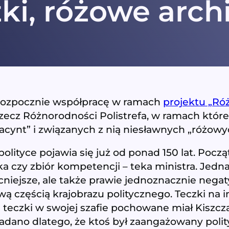
ki, różowe arch
rozpocznie współpracę w ramach
projektu „Ró
zecz Różnorodności Polistrefa, w ramach które
iacynt” i związanych z nią niesławnych „różowy
 polityce pojawia się już od ponad 150 lat. Pocz
 czy zbiór kompetencji – teka ministra. Jed
ocniejsze, ale także prawie jednoznacznie nega
ową częścią krajobrazu politycznego. Teczki na 
 teczki w swojej szafie pochowane miał Kiszcza
ładano dlatego, że ktoś był zaangażowany polit