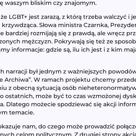
 się waszym bliskim czy znajomym.
że LGBT+ jest zarazą, z którą trzeba walczyć i 
ej krzywdząca. Słowa ministra Czarnka, Prezyd
e bardziej rozmijają się z prawdą, ale wręcz p
zonych mężczyzn. Pokrywają się też ze sposo
y informacje: gdzie są, ilu ich jest i z kim ma
h narracji był jednym z ważniejszych powodów
owe Archiwa”. W ramach projektu chcemy prze
ączeniu z obecną sytuacją osób nieheteronormat
 po ostatnich, może być to czas wzmożonej dys
ka. Dlatego możecie spodziewać się akcji info
tym temacie.
 pokazuje nam, do czego może prowadzić połącz
nych celom politycznym. Z drugiej strony akcja