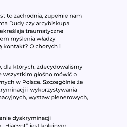
jest to zachodnia, zupełnie nam
enta Dudy czy arcybiskupa
rzekreślają traumatyczne
bem myślenia władzy
ją kontakt? O chorych i
, dla których, zdecydowaliśmy
de wszystkim głośno mówić o
ywnych w Polsce. Szczególnie że
kryminacji i wykorzystywania
rmacyjnych, wystaw plenerowych,
enie dyskryminacji
 „Hiacynt” jest kolejnym