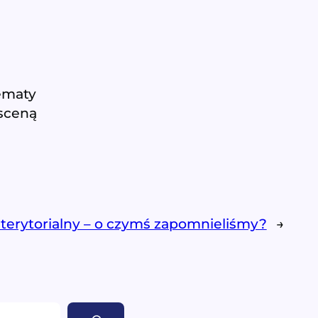
tematy
 sceną
terytorialny – o czymś zapomnieliśmy?
→