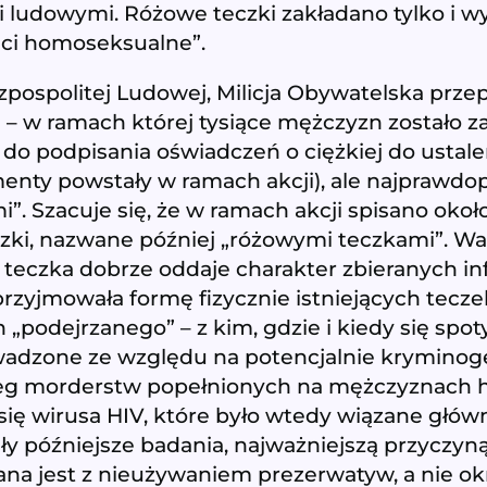
 ludowymi. Różowe teczki zakładano tylko i wy
ści homoseksualne”.
zpospolitej Ludowej, Milicja Obywatelska przep
– w ramach której tysiące mężczyzn zostało z
i do podpisania oświadczeń o ciężkiej do ustale
nty powstały w ramach akcji), ale najprawdo
 Szacuje się, że w ramach akcji spisano około 
eczki, nazwane później „różowymi teczkami”. W
o teczka dobrze oddaje charakter zbieranych i
rzyjmowała formę fizycznie istniejących tecze
„podejrzanego” – z kim, gdzie i kiedy się spoty
owadzone ze względu na potencjalnie kryminog
reg morderstw popełnionych na mężczyznach 
się wirusa HIV, które było wtedy wiązane głó
 późniejsze badania, najważniejszą przyczyną 
zana jest z nieużywaniem prezerwatyw, a nie 