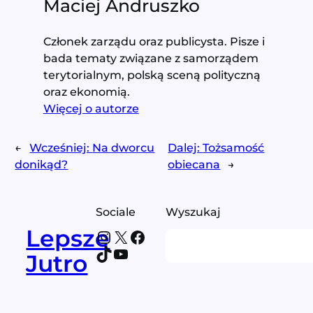
Maciej Andruszko
Członek zarządu oraz publicysta. Pisze i
bada tematy związane z samorządem
terytorialnym, polską sceną polityczną
oraz ekonomią.
Więcej o autorze
←
Wcześniej:
Na dworcu
Dalej:
Tożsamość
donikąd?
obiecana
→
Sociale
Wyszukaj
Lepsze
Instagram
X
Facebook
Search
TikTok
YouTube
Jutro