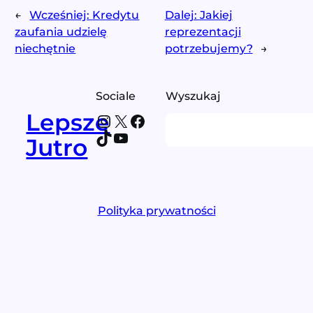
←
Wcześniej:
Kredytu
Dalej:
Jakiej
zaufania udzielę
reprezentacji
niechętnie
potrzebujemy?
→
Sociale
Wyszukaj
Lepsze
Instagram
X
Facebook
Search
TikTok
YouTube
Jutro
Polityka prywatności