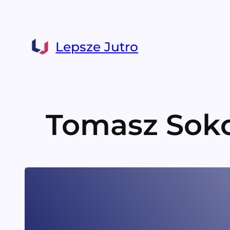
Przejdź
do
treści
Lepsze Jutro
Tomasz Sok