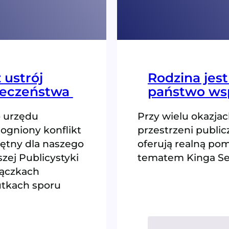
 ustrój
Rodzina jest
ieczeństwa
państwo wsp
o urzędu
Przy wielu okazja
gniony konflikt
przestrzeni publi
ojętny dla naszego
oferują realną po
zej Publicystyki
tematem Kinga Se
lączkach
utkach sporu