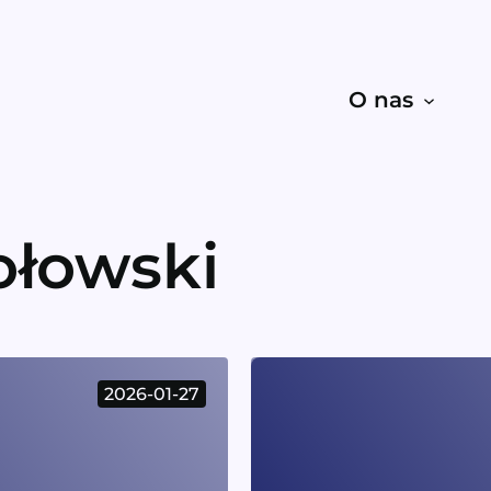
O nas
ołowski
2026-01-27