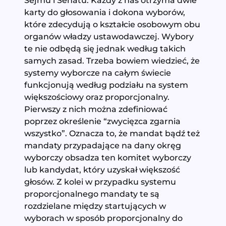
Sejmu i Senatu. Każdy z nas otrzyma dwie
karty do głosowania i dokona wyborów,
które zdecydują o kształcie osobowym obu
organów władzy ustawodawczej. Wybory
te nie odbędą się jednak według takich
samych zasad. Trzeba bowiem wiedzieć, że
systemy wyborcze na całym świecie
funkcjonują według podziału na system
większościowy oraz proporcjonalny.
Pierwszy z nich można zdefiniować
poprzez określenie “zwycięzca zgarnia
wszystko”. Oznacza to, że mandat bądź też
mandaty przypadające na dany okręg
wyborczy obsadza ten komitet wyborczy
lub kandydat, który uzyskał większość
głosów. Z kolei w przypadku systemu
proporcjonalnego mandaty te są
rozdzielane między startujących w
wyborach w sposób proporcjonalny do