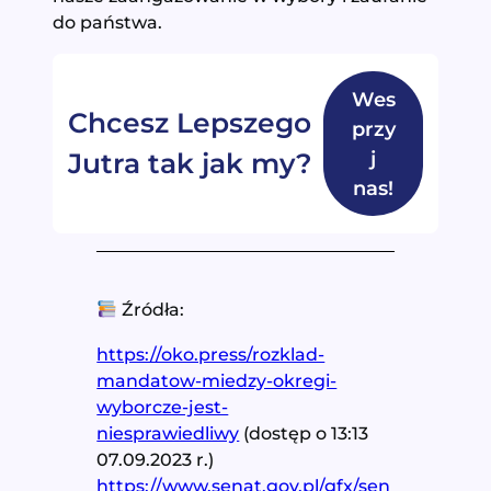
do państwa.
Wes
Chcesz Lepszego
przy
j
Jutra tak jak my?
nas!
Źródła:
https://oko.press/rozklad-
mandatow-miedzy-okregi-
wyborcze-jest-
niesprawiedliwy
(dostęp o 13:13
07.09.2023 r.)
https://www.senat.gov.pl/gfx/sen