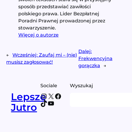
sposób przedstawiać zawiłości
polskiego prawa. Lider Bezpłatnej
Poradni Prawnej prowadzonej przez
stowarzyszenie.
Więcej o autorze
Dalej:
←
Wcześniej:
Zaufaj mi – (nie)
Frekwencyjna
musisz zagłosować!
gorączka
→
Sociale
Wyszukaj
Lepsze
Instagram
X
Facebook
Search
TikTok
YouTube
Jutro