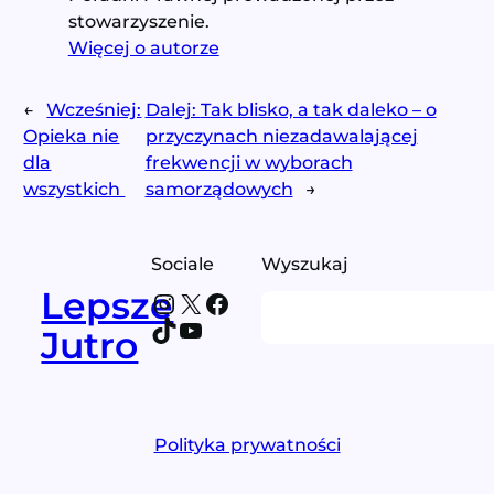
stowarzyszenie.
Więcej o autorze
←
Wcześniej:
Dalej:
Tak blisko, a tak daleko – o
Opieka nie
przyczynach niezadawalającej
dla
frekwencji w wyborach
wszystkich
samorządowych
→
Sociale
Wyszukaj
Lepsze
Instagram
X
Facebook
Search
TikTok
YouTube
Jutro
Polityka prywatności