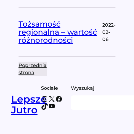
Tożsamość
2022-
regionalna – wartość
02-
różnorodności
06
Poprzednia
strona
Sociale
Wyszukaj
Lepsze
Instagram
X
Facebook
Search
TikTok
YouTube
Jutro