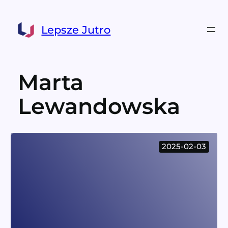
Przejdź
do
Lepsze Jutro
treści
Marta
Lewandowska
2025-02-03