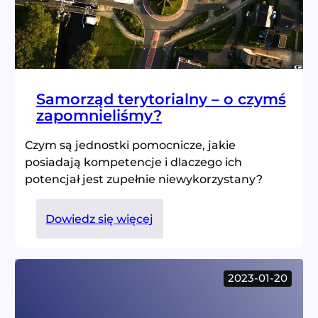
Samorząd terytorialny – o czymś
zapomnieliśmy?
Czym są jednostki pomocnicze, jakie
posiadają kompetencje i dlaczego ich
potencjał jest zupełnie niewykorzystany?
:
Dowiedz się więcej
Samorząd
terytorialny
–
2023-01-20
o
czymś