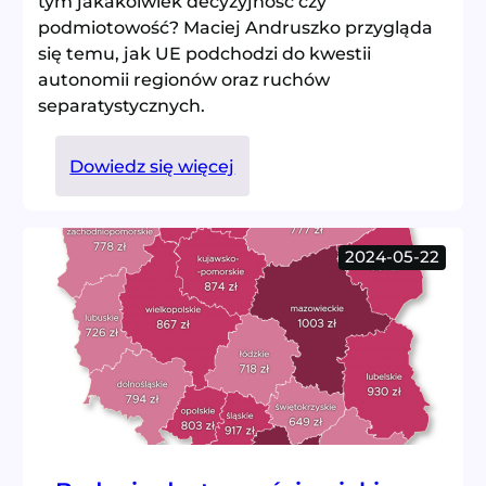
tym jakakolwiek decyzyjność czy
podmiotowość? Maciej Andruszko przygląda
się temu, jak UE podchodzi do kwestii
autonomii regionów oraz ruchów
separatystycznych.
:
Dowiedz się więcej
(Nie)ważne
regiony
2024-05-22