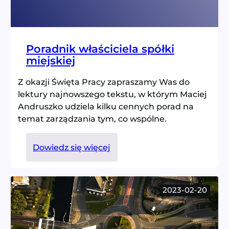
Poradnik właściciela spółki
miejskiej
Z okazji Święta Pracy zapraszamy Was do
lektury najnowszego tekstu, w którym Maciej
Andruszko udziela kilku cennych porad na
temat zarządzania tym, co wspólne.
:
Dowiedz się więcej
Poradnik
właściciela
spółki
2023-02-20
miejskiej