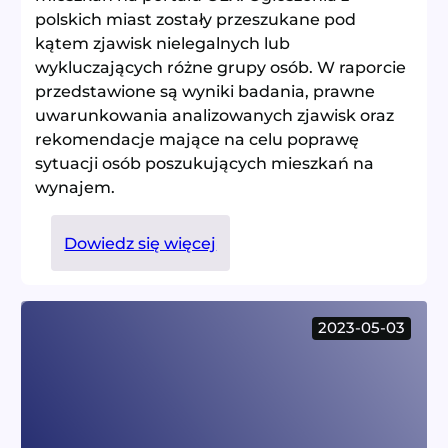
polskich miast zostały przeszukane pod
kątem zjawisk nielegalnych lub
wykluczających różne grupy osób. W raporcie
przedstawione są wyniki badania, prawne
uwarunkowania analizowanych zjawisk oraz
rekomendacje mające na celu poprawę
sytuacji osób poszukujących mieszkań na
wynajem.
:
Dowiedz się więcej
Badanie
rynku
najmu
2023-05-03
mieszkań