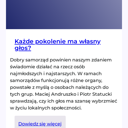
Każde pokolenie ma własny
głos?
Dobry samorząd powinien naszym zdaniem
świadomie działać na rzecz osób
najmłodszych i najstarszych. W ramach
samorządów funkcjonują różne organy,
powstałe z myślą o osobach należących do
tych grup. Maciej Andruszko i Piotr Statucki
sprawdzają, czy ich głos ma szansę wybrzmieć
w życiu lokalnych społeczności.
:
Dowiedz się więcej