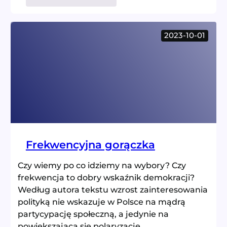
Każde
pokolenie
ma
2023-10-01
własny
głos?
Frekwencyjna gorączka
Czy wiemy po co idziemy na wybory? Czy
frekwencja to dobry wskaźnik demokracji?
Według autora tekstu wzrost zainteresowania
polityką nie wskazuje w Polsce na mądrą
partycypację społeczną, a jedynie na
powiększającą się polaryzację.