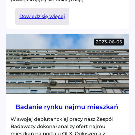
:
Dowiedz się więcej
Frekwencyjna
gorączka
2023-06-05
Badanie rynku najmu mieszkań
W swojej debiutanckiej pracy nasz Zespół
Badawczy dokonał analizy ofert najmu
mieszkań na portalu OLX. Ogłoszenia z