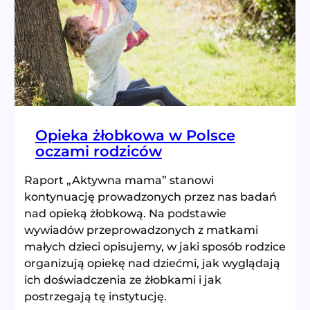
dostępności
opieki
żłobkowej
Opieka żłobkowa w Polsce
oczami rodziców
Raport „Aktywna mama” stanowi
kontynuację prowadzonych przez nas badań
nad opieką żłobkową. Na podstawie
wywiadów przeprowadzonych z matkami
małych dzieci opisujemy, w jaki sposób rodzice
organizują opiekę nad dziećmi, jak wyglądają
ich doświadczenia ze żłobkami i jak
postrzegają tę instytucję.