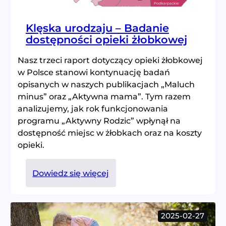
Klęska urodzaju – Badanie
dostępności opieki żłobkowej
Nasz trzeci raport dotyczący opieki żłobkowej
w Polsce stanowi kontynuację badań
opisanych w naszych publikacjach „Maluch
minus” oraz „Aktywna mama”. Tym razem
analizujemy, jak rok funkcjonowania
programu „Aktywny Rodzic” wpłynął na
dostępność miejsc w żłobkach oraz na koszty
opieki.
:
Dowiedz się więcej
Klęska
urodzaju
–
2025-02-27
Badanie