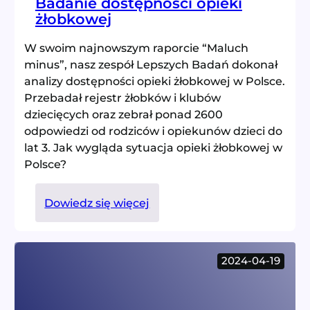
Badanie dostępności opieki
żłobkowej
W swoim najnowszym raporcie “Maluch
minus”, nasz zespół Lepszych Badań dokonał
analizy dostępności opieki żłobkowej w Polsce.
Przebadał rejestr żłobków i klubów
dziecięcych oraz zebrał ponad 2600
odpowiedzi od rodziców i opiekunów dzieci do
lat 3. Jak wygląda sytuacja opieki żłobkowej w
Polsce?
:
Dowiedz się więcej
Badanie
dostępności
opieki
2024-04-19
żłobkowej