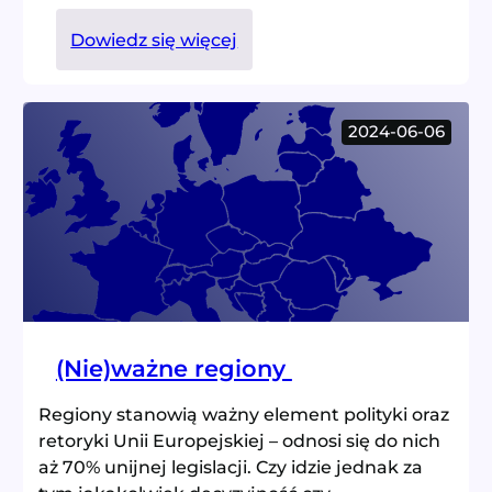
:
Dowiedz się więcej
Opieka
żłobkowa
w
2024-06-06
Polsce
oczami
rodziców
(Nie)ważne regiony
Regiony stanowią ważny element polityki oraz
retoryki Unii Europejskiej – odnosi się do nich
aż 70% unijnej legislacji. Czy idzie jednak za