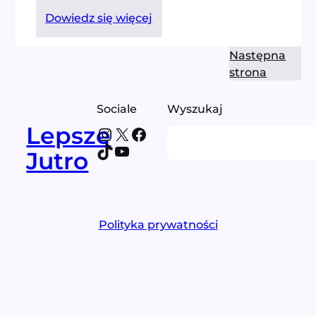
:
Dowiedz się więcej
Różowe
teczki,
Następna
różowe
strona
archiwa
Sociale
Wyszukaj
Lepsze
Instagram
X
Facebook
Search
TikTok
YouTube
Jutro
Polityka prywatności